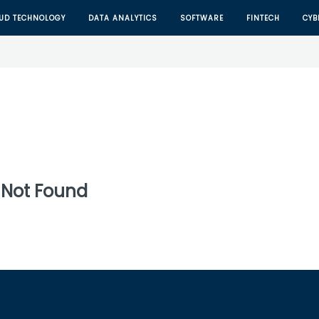
UD TECHNOLOGY
DATA ANALYTICS
SOFTWARE
FINTECH
CYB
 Not Found