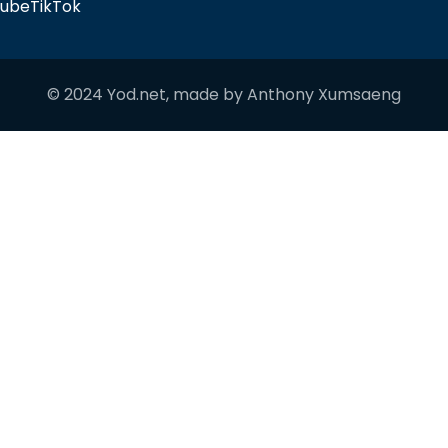
tube
TikTok
© 2024 Yod.net, made by
Anthony Xumsaeng