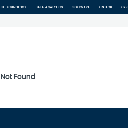
UD TECHNOLOGY
DATA ANALYTICS
SOFTWARE
FINTECH
CYB
 Not Found