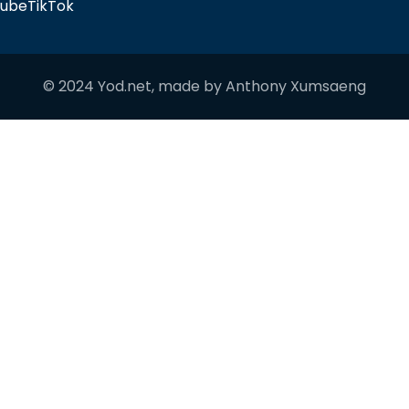
tube
TikTok
© 2024 Yod.net, made by
Anthony Xumsaeng