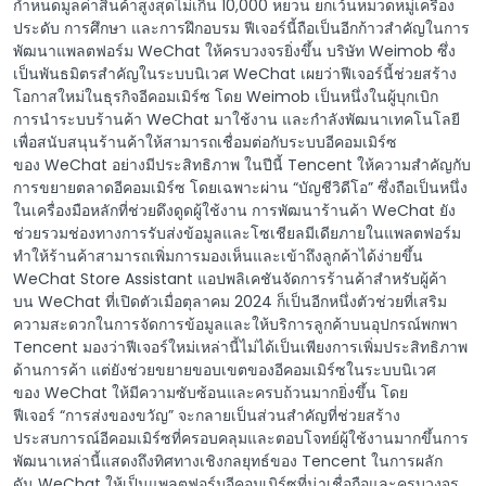
กำหนดมูลค่าสินค้าสูงสุดไม่เกิน 10,000 หยวน ยกเว้นหมวดหมู่เครื่อง
ประดับ การศึกษา และการฝึกอบรม ฟีเจอร์นี้ถือเป็นอีกก้าวสำคัญในการ
พัฒนาแพลตฟอร์ม WeChat ให้ครบวงจรยิ่งขึ้น บริษัท Weimob ซึ่ง
เป็นพันธมิตรสำคัญในระบบนิเวศ WeChat เผยว่าฟีเจอร์นี้ช่วยสร้าง
โอกาสใหม่ในธุรกิจอีคอมเมิร์ซ โดย Weimob เป็นหนึ่งในผู้บุกเบิก
การนำระบบร้านค้า WeChat มาใช้งาน และกำลังพัฒนาเทคโนโลยี
เพื่อสนับสนุนร้านค้าให้สามารถเชื่อมต่อกับระบบอีคอมเมิร์ซ
ของ WeChat อย่างมีประสิทธิภาพ ในปีนี้ Tencent ให้ความสำคัญกับ
การขยายตลาดอีคอมเมิร์ซ โดยเฉพาะผ่าน “บัญชีวิดีโอ” ซึ่งถือเป็นหนึ่ง
ในเครื่องมือหลักที่ช่วยดึงดูดผู้ใช้งาน การพัฒนาร้านค้า WeChat ยัง
ช่วยรวมช่องทางการรับส่งข้อมูลและโซเชียลมีเดียภายในแพลตฟอร์ม
ทำให้ร้านค้าสามารถเพิ่มการมองเห็นและเข้าถึงลูกค้าได้ง่ายขึ้น
WeChat Store Assistant แอปพลิเคชันจัดการร้านค้าสำหรับผู้ค้า
บน WeChat ที่เปิดตัวเมื่อตุลาคม 2024 ก็เป็นอีกหนึ่งตัวช่วยที่เสริม
ความสะดวกในการจัดการข้อมูลและให้บริการลูกค้าบนอุปกรณ์พกพา
Tencent มองว่าฟีเจอร์ใหม่เหล่านี้ไม่ได้เป็นเพียงการเพิ่มประสิทธิภาพ
ด้านการค้า แต่ยังช่วยขยายขอบเขตของอีคอมเมิร์ซในระบบนิเวศ
ของ WeChat ให้มีความซับซ้อนและครบถ้วนมากยิ่งขึ้น โดย
ฟีเจอร์ “การส่งของขวัญ” จะกลายเป็นส่วนสำคัญที่ช่วยสร้าง
ประสบการณ์อีคอมเมิร์ซที่ครอบคลุมและตอบโจทย์ผู้ใช้งานมากขึ้นการ
พัฒนาเหล่านี้แสดงถึงทิศทางเชิงกลยุทธ์ของ Tencent ในการผลัก
ดัน WeChat ให้เป็นแพลตฟอร์มอีคอมเมิร์ซที่น่าเชื่อถือและครบวงจร