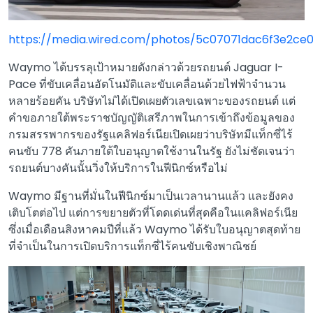
https://media.wired.com/photos/5c07071dac6f3e2c
Waymo ได้บรรลุเป้าหมายดังกล่าวด้วยรถยนต์ Jaguar I-
Pace ที่ขับเคลื่อนอัตโนมัติและขับเคลื่อนด้วยไฟฟ้าจำนวน
หลายร้อยคัน บริษัทไม่ได้เปิดเผยตัวเลขเฉพาะของรถยนต์ แต่
คำขอภายใต้พระราชบัญญัติเสรีภาพในการเข้าถึงข้อมูลของ
กรมสรรพากรของรัฐแคลิฟอร์เนียเปิดเผยว่าบริษัทมีแท็กซี่ไร้
คนขับ 778 คันภายใต้ใบอนุญาตใช้งานในรัฐ ยังไม่ชัดเจนว่า
รถยนต์บางคันนั้นวิ่งให้บริการในฟีนิกซ์หรือไม่
Waymo มีฐานที่มั่นในฟีนิกซ์มาเป็นเวลานานแล้ว และยังคง
เติบโตต่อไป แต่การขยายตัวที่โดดเด่นที่สุดคือในแคลิฟอร์เนีย
ซึ่งเมื่อเดือนสิงหาคมปีที่แล้ว Waymo ได้รับใบอนุญาตสุดท้าย
ที่จำเป็นในการเปิดบริการแท็กซี่ไร้คนขับเชิงพาณิชย์