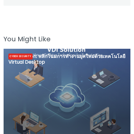
You Might Like
VDI Solution: พลิกโฉมการทำงานยุคใหม่ด้วยเทคโนโลยี
CYBER SECURITY
Virtual Desktop