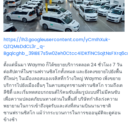
https://lh3.googleusercontent.com/yCmIhXuk-
QZQMsDdCL3r_q-
Bgqlcghb_39IBE7s5w0Zeh0Ctcc4lDKf1NCSojtNsFXrq6
ตั้งแต่นั้นมา Waymo ก็ได้ขยายบริการตลอด 24 ชั่วโมง 7 วัน
ต่อสัปดาห์ในซานฟรานซิสโกทั้งหมด และยังคงขยายไปยังพื้น
ที่ใหม่ๆ ในเมืองลอสแองเจลิสที่กว้างใหญ่ Waymo เพิ่งขยาย
บริการไปยังเมืองอื่นๆ ในคาบสมุทรซานฟรานซิสโก รวมถึงเด
ลีซิตี้ และเริ่มทดสอบรถยนต์ไร้คนขับเต็มรูปแบบที่ไม่มีคนขับ
เพื่อความปลอดภัยบนทางด่วนในพื้นที่ บริษัทกำลังเร่งความ
พยายามในการเข้าถึงจุดรับและส่งที่สนามบินนานาชาติ
ซานฟรานซิสโก แม้ว่ากระบวนการในการขออนุมัติจะดูค่อน
ข้างช้า