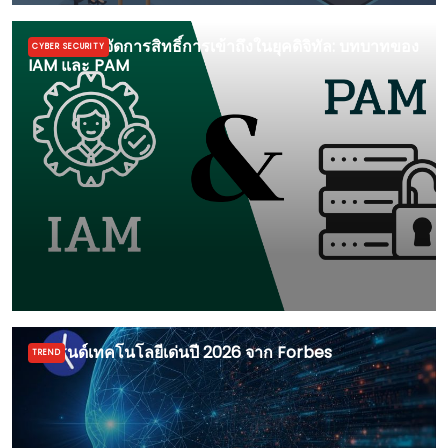
การบริหารจัดการสิทธิ์การเข้าถึงในยุคดิจิทัล: บทบาทของ
CYBER SECURITY
IAM และ PAM
5 เทรนด์เทคโนโลยีเด่นปี 2026 จาก Forbes
TREND