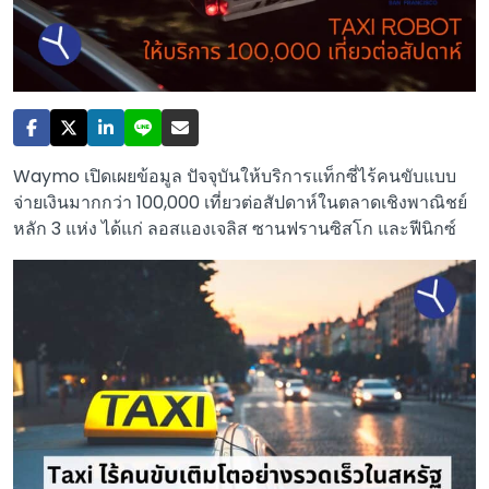
Waymo เปิดเผยข้อมูล ปัจจุบันให้บริการแท็กซี่ไร้คนขับแบบ
จ่ายเงินมากกว่า 100,000 เที่ยวต่อสัปดาห์ในตลาดเชิงพาณิชย์
หลัก 3 แห่ง ได้แก่ ลอสแองเจลิส ซานฟรานซิสโก และฟีนิกซ์