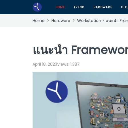
HOME
TREND
HARDWARE
CLO
Home
>
Hardware
>
Workstation
> แนะนำ Fram
แนะนำ Framework
April 18, 2023
Views:
1,387