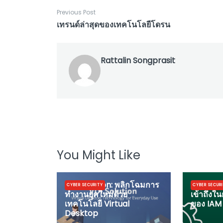
Previous Post
เทรนด์ล่าสุดของเทคโนโลยีโดรน
Rattalin Songprasit
You Might Like
VDI Solution: พลิกโฉมการ
การบริหา
CYBER SECURITY
CYBER SECUR
ทำงานยุคใหม่ด้วย
เข้าถึงใน
เทคโนโลยี Virtual
ของ IAM
Desktop