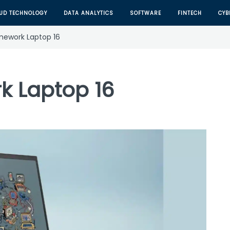
UD TECHNOLOGY
DATA ANALYTICS
SOFTWARE
FINTECH
CYB
ework Laptop 16
 Laptop 16